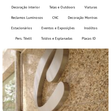
Decoração interior
Telas e Outdoors
Viaturas
Reclamos Luminosos
CNC
Decoração Montras
Estacionários
Eventos e Exposições
Insólitos
Pers. Têxtil
Toldos e Esplanadas
Placas ID