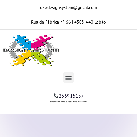
oxodesignsystem@gmail.com
Rua da Fábrica nº 66 | 4505-440 Lobão
256915137
chamada para a rede fixa nacional