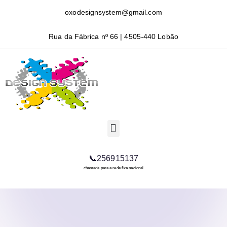
oxodesignsystem@gmail.com
Rua da Fábrica nº 66 | 4505-440 Lobão
📞256915137
chamada para a rede fixa nacional